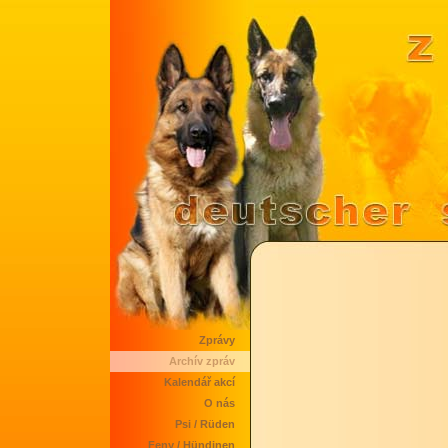
Zprávy
Archív zpráv
Kalendář akcí
O nás
Psi / Rüden
Feny / Hündinen