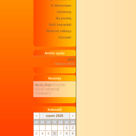
In Memoriam
Odchovy
Na prodej
Naši kamarádi
Webové odkazy
Kontakt
Archív zpráv
2018
březen 2018
Novinky
06.03.2018
POZOR!
NOVÉ WEBOVÉ
STRÁNKY!
Kalendář
<
srpen 2026
>
po
út
st
čt
pá
so
ne
1
2
3
4
5
6
7
8
9