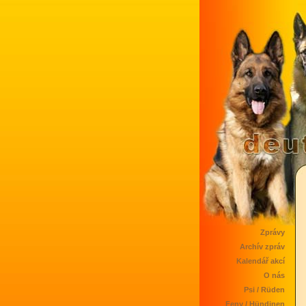
Zprávy
Archív zpráv
Kalendář akcí
O nás
Psi / Rüden
Feny / Hündinen