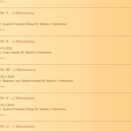
íce...
Vrh Y - z Henmonu
: Queno Framato Rolau M: Manon z Henmonu
íce...
Vrh X - z Henmonu
 4.3.2011
: Uran Vitaxis M: Naomi z Henmonu
íce...
Vrh W - z Henmonu
 30.7.2010
: Baquero aus Wattenscheid M: Manon z Henmonu
íce...
Vrh V - z Henmonu
 19.7.2010
: Queno Framato Rolau M: Naomi z Henmonu
íce...
Vrh U - z Henmonu