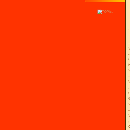
*
O
H
V
*
O
G
V
*
O