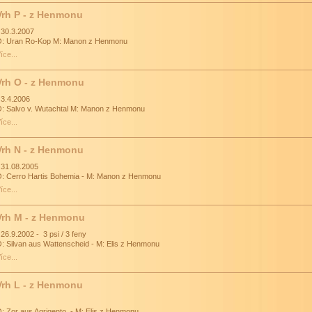
Vrh P - z Henmonu
 30.3.2007
: Uran Ro-Kop M: Manon z Henmonu
íce...
Vrh O - z Henmonu
 3.4.2006
: Salvo v. Wutachtal M: Manon z Henmonu
íce...
Vrh N - z Henmonu
 31.08.2005
: Cerro Hartis Bohemia - M: Manon z Henmonu
íce...
Vrh M - z Henmonu
 26.9.2002 - 3 psi / 3 feny
: Silvan aus Wattenscheid - M: Elis z Henmonu
íce...
Vrh L - z Henmonu
: Zor aus Agrigento - M: Elis z Henmonu