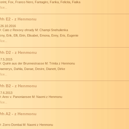
orint, Fox, Franco Nero, Fantagiro, Farika, Felicita, Fialka
íce...
Vrh E2 - z Henmonu
 26.10.2016
: Cato z Rexovy ohrady M: Champi Snehulienka
rny, Erik, Elfi, Eirin, Elisabet, Emona, Enny, Eris, Eugenie
íce...
Vrh D2 - z Henmonu
 7.5.2015
: Quirin aus der Brunnestrasse M: Trinita z Henmonu
aenerys, Dahlia, Danae, Desire, Dianett, Dirke
íce...
Vrh B2 - z Henmonu
 7.6.2013
: Arex v. Panoniansee M: Naomi z Henmonu
íce...
Vrh A2 - z Henmonu
: Zorro Dombai M: Naomi z Henmonu