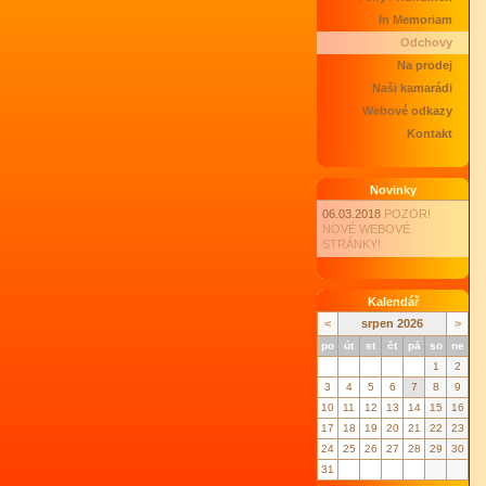
In Memoriam
Odchovy
Na prodej
Naši kamarádi
Webové odkazy
Kontakt
Novinky
06.03.2018
POZOR!
NOVÉ WEBOVÉ
STRÁNKY!
Kalendář
<
srpen 2026
>
po
út
st
čt
pá
so
ne
1
2
3
4
5
6
7
8
9
10
11
12
13
14
15
16
17
18
19
20
21
22
23
24
25
26
27
28
29
30
31