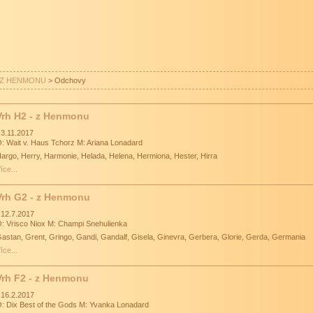
Z HENMONU
>
Odchovy
Vrh H2 - z Henmonu
 3.11.2017
: Wait v. Haus Tchorz M: Ariana Lonadard
argo, Herry, Harmonie, Helada, Helena, Hermiona, Hester, Hirra
íce...
Vrh G2 - z Henmonu
 12.7.2017
: Vrisco Niox M: Champi Snehulienka
astan, Grent, Gringo, Gandi, Gandalf, Gisela, Ginevra, Gerbera, Glorie, Gerda, Germania
íce...
Vrh F2 - z Henmonu
 16.2.2017
: Dix Best of the Gods M: Yvanka Lonadard