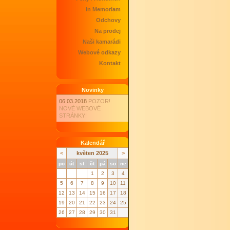
In Memoriam
Odchovy
Na prodej
Naši kamarádi
Webové odkazy
Kontakt
Novinky
06.03.2018
POZOR!
NOVÉ WEBOVÉ
STRÁNKY!
Kalendář
<
květen 2025
>
po
út
st
čt
pá
so
ne
1
2
3
4
5
6
7
8
9
10
11
12
13
14
15
16
17
18
19
20
21
22
23
24
25
26
27
28
29
30
31