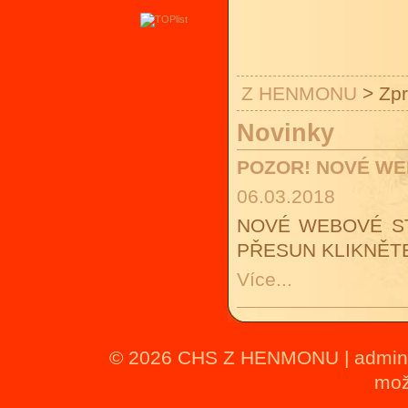
Z HENMONU
>
Zp
Novinky
POZOR! NOVÉ WE
06.03.2018
NOVÉ WEBOVÉ S
PŘESUN KLIKNĚTE
Více...
© 2026
CHS Z HENMONU
|
admin
mož