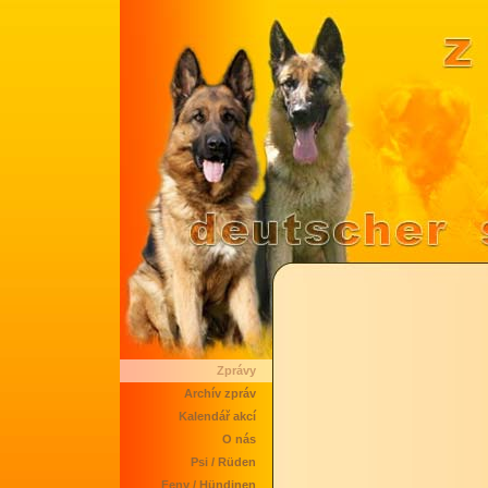
Zprávy
Archív zpráv
Kalendář akcí
O nás
Psi / Rüden
Feny / Hündinen